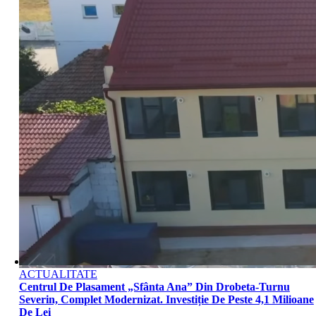
ACTUALITATE
Centrul De Plasament „Sfânta Ana” Din Drobeta-Turnu
Severin, Complet Modernizat. Investiție De Peste 4,1 Milioane
De Lei