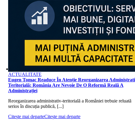
ACTUALITATE
Eugen Tomac Readuce În Atenție Reorganizarea Administrati
Teritorială: România Are Nevoie De O Reformă Reală A
Administrației
Reorganizarea administrativ-teritorială a României trebuie reluată
serios în discuția publică, [...]
Citește mai departe
Citește mai departe