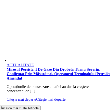
ACTUALITATE
Mirosul Persistent De Gaze Din Drobeta-Turnu Severin,
Confirmat Prin Măsurători. Operatorul Terminalului Petrolier
Amendat
Operațiunile de transvazare a naftei au dus la creșterea
concentrațiilor [...]
Citește mai departe
Citește mai departe
Încarcă mai multe Articole