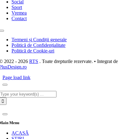
Social
Sport
Vremea
Contact
Toggle
Navigation
Termeni și Condiții generale
Politică de Confidențialitate
Politică de Cookie-uri
© 2022 - 2026
RTS
. Toate drepturile rezervate. • Integrat de
PlusDesign.ro
Page load link
Cautare...
Main Menu
ACASĂ
STIRI