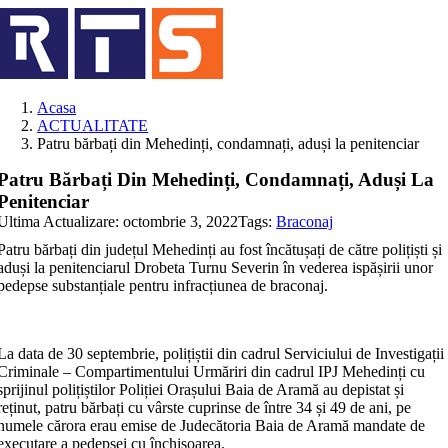
Skip
to
content
Acasa
ACTUALITATE
Patru bărbați din Mehedinți, condamnați, aduși la penitenciar
Patru Bărbați Din Mehedinți, Condamnați, Aduși La
Penitenciar
Ultima Actualizare: octombrie 3, 2022
Tags:
Braconaj
Patru bărbați din județul Mehedinți au fost încătușați de către polițiști și
aduși la penitenciarul Drobeta Turnu Severin în vederea ispășirii unor
pedepse substanțiale pentru infracțiunea de braconaj.
La data de 30 septembrie, polițiștii din cadrul Serviciului de Investigații
Criminale – Compartimentului Urmăriri din cadrul IPJ Mehedinți cu
sprijinul polițiștilor Poliției Orașului Baia de Aramă au depistat și
reținut, patru bărbați cu vârste cuprinse de între 34 și 49 de ani, pe
numele cărora erau emise de Judecătoria Baia de Aramă mandate de
executare a pedepsei cu închisoarea.