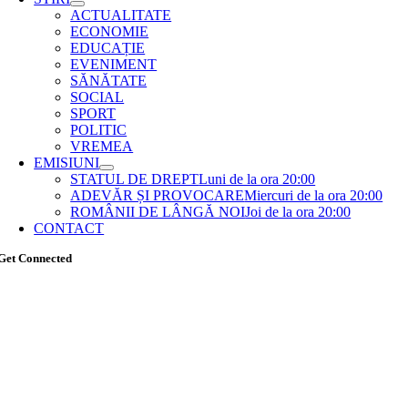
ACTUALITATE
ECONOMIE
EDUCAȚIE
EVENIMENT
SĂNĂTATE
SOCIAL
SPORT
POLITIC
VREMEA
EMISIUNI
STATUL DE DREPT
Luni de la ora 20:00
ADEVĂR ȘI PROVOCARE
Miercuri de la ora 20:00
ROMÂNII DE LÂNGĂ NOI
Joi de la ora 20:00
CONTACT
Get Connected
Go
to
Top