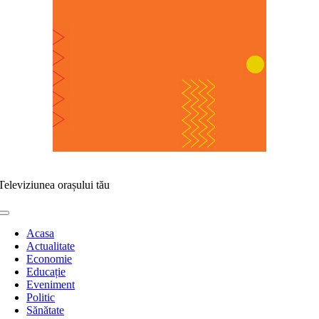
Televiziunea orașului tău
Toggle
Navigation
Acasa
Actualitate
Economie
Educație
Eveniment
Politic
Sănătate