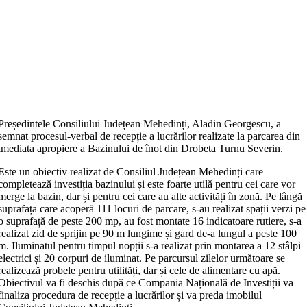
Președintele Consiliului Județean Mehedinți, Aladin Georgescu, a
semnat procesul-verbal de recepție a lucrărilor realizate la parcarea din
imediata apropiere a Bazinului de înot din Drobeta Turnu Severin.
Este un obiectiv realizat de Consiliul Județean Mehedinți care
completează investiția bazinului și este foarte utilă pentru cei care vor
merge la bazin, dar și pentru cei care au alte activități în zonă. Pe lângă
suprafața care acoperă 111 locuri de parcare, s-au realizat spații verzi pe
o suprafață de peste 200 mp, au fost montate 16 indicatoare rutiere, s-a
realizat zid de sprijin pe 90 m lungime și gard de-a lungul a peste 100
m. Iluminatul pentru timpul nopții s-a realizat prin montarea a 12 stâlpi
electrici și 20 corpuri de iluminat. Pe parcursul zilelor următoare se
realizează probele pentru utilități, dar și cele de alimentare cu apă.
Obiectivul va fi deschis după ce Compania Națională de Investiții va
finaliza procedura de recepție a lucrărilor și va preda imobilul