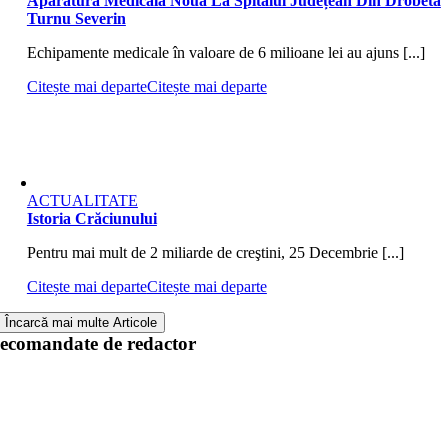
Aparatură Medicală Nouă La Spitalul Județean Din Drobeta
Turnu Severin
Echipamente medicale în valoare de 6 milioane lei au ajuns [...]
Citește mai departe
Citește mai departe
ACTUALITATE
Istoria Crăciunului
Pentru mai mult de 2 miliarde de creştini, 25 Decembrie [...]
Citește mai departe
Citește mai departe
Încarcă mai multe Articole
ecomandate de redactor