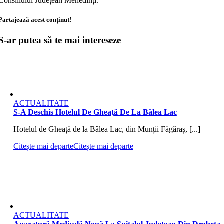
Consiliului Județean Mehedinți.
Partajează acest conținut!
S-ar putea să te mai intereseze
ACTUALITATE
S-A Deschis Hotelul De Gheaţă De La Bâlea Lac
Hotelul de Gheață de la Bâlea Lac, din Munții Făgăraș, [...]
Citește mai departe
Citește mai departe
ACTUALITATE