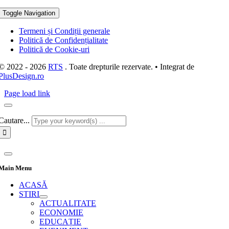
Toggle Navigation
Termeni și Condiții generale
Politică de Confidențialitate
Politică de Cookie-uri
© 2022 - 2026
RTS
. Toate drepturile rezervate. • Integrat de
PlusDesign.ro
Page load link
Cautare...
Main Menu
ACASĂ
STIRI
ACTUALITATE
ECONOMIE
EDUCAȚIE