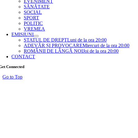
EVENIMENT
SĂNĂTATE
SOCIAL
SPORT
POLITIC
VREMEA
EMISIUNI
STATUL DE DREPT
Luni de la ora 20:00
ADEVĂR ȘI PROVOCARE
Miercuri de la ora 20:00
ROMÂNII DE LÂNGĂ NOI
Joi de la ora 20:00
CONTACT
Get Connected
Go to Top