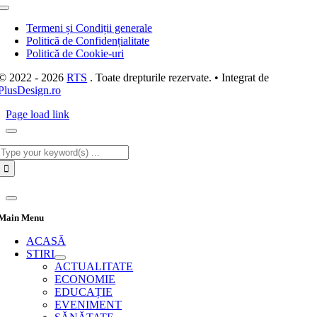
Toggle
Navigation
Termeni și Condiții generale
Politică de Confidențialitate
Politică de Cookie-uri
© 2022 - 2026
RTS
. Toate drepturile rezervate. • Integrat de
PlusDesign.ro
Page load link
Cautare...
Main Menu
ACASĂ
STIRI
ACTUALITATE
ECONOMIE
EDUCAȚIE
EVENIMENT