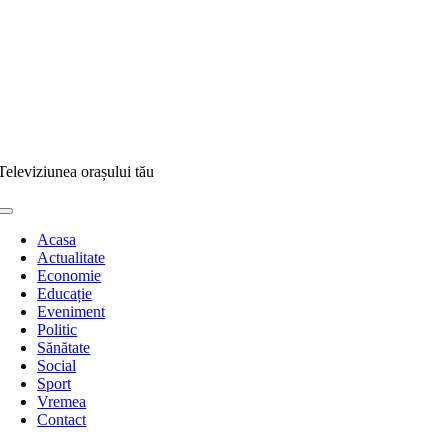
Televiziunea orașului tău
Toggle
Navigation
Acasa
Actualitate
Economie
Educație
Eveniment
Politic
Sănătate
Social
Sport
Vremea
Contact