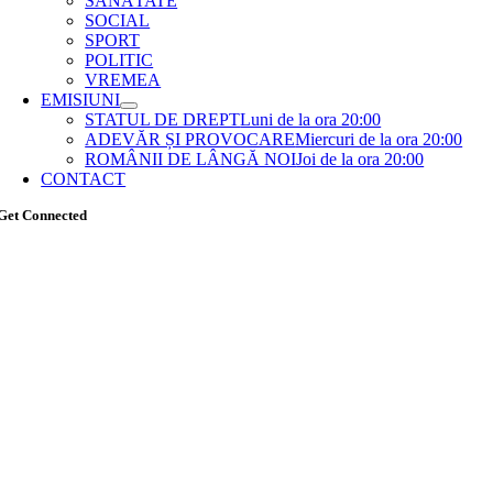
SĂNĂTATE
SOCIAL
SPORT
POLITIC
VREMEA
EMISIUNI
STATUL DE DREPT
Luni de la ora 20:00
ADEVĂR ȘI PROVOCARE
Miercuri de la ora 20:00
ROMÂNII DE LÂNGĂ NOI
Joi de la ora 20:00
CONTACT
Get Connected
Go
to
Top