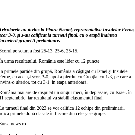
Tricolorele au învins la Piatra Neamţ, reprezentativa Insulelor Feroe,
scor 3-0, şi s-au calificat la turneul final, cu o etapă înaintea
încheierii grupei A preliminare.
Scorul pe seturi a fost 25-13, 25-6, 25-15.
În urma rezultatului, România este lider cu 12 puncte.
În primele partide din grupă, România a câştigat cu Israel şi Insulele
Feroe, cu acelaşi scor, 3-0, apoi a pierdut cu Croaţia, cu 1-3, pe care a
învins-o ulterior, tot cu 3-1, în etapa anterioară.
România mai are de disputat un singur meci, în deplasare, cu Israel, în
11 septembrie, iar rezultatul va stabili clasamentul final.
La turneul final din 2023 se vor califica 12 echipe din preliminarii,
adică primele două clasate în fiecare din cele şase grupe.
Sursa news.ro