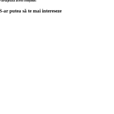
Partajează acest conținut!
S-ar putea să te mai intereseze