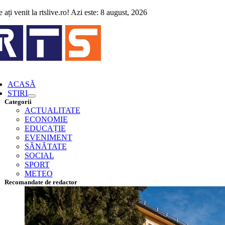
Skip
 ați venit la rtslive.ro! Azi este: 8 august, 2026
to
content
ggle
vigation
ACASĂ
STIRI
Categorii
ACTUALITATE
ECONOMIE
EDUCAȚIE
EVENIMENT
SĂNĂTATE
SOCIAL
SPORT
METEO
Recomandate de redactor