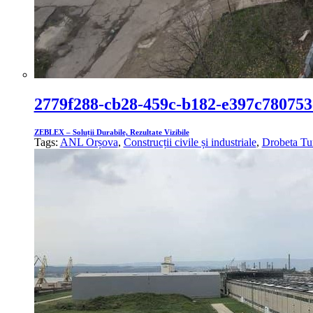
2779f288-cb28-459c-b182-e397c780753
ZEBLEX – Soluții Durabile, Rezultate Vizibile
Tags:
ANL Orșova
,
Construcții civile și industriale
,
Drobeta Tu