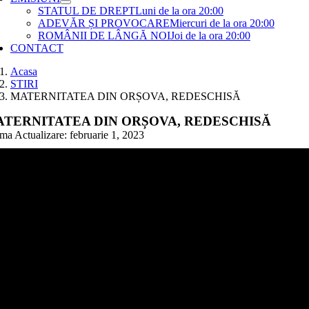
STATUL DE DREPT
Luni de la ora 20:00
ADEVĂR ȘI PROVOCARE
Miercuri de la ora 20:00
ROMÂNII DE LÂNGĂ NOI
Joi de la ora 20:00
CONTACT
Acasa
STIRI
MATERNITATEA DIN ORȘOVA, REDESCHISĂ
TERNITATEA DIN ORȘOVA, REDESCHISĂ
ima Actualizare: februarie 1, 2023