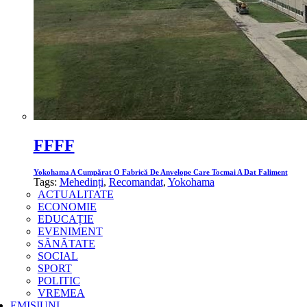
FFFF
Yokohama A Cumpărat O Fabrică De Anvelope Care Tocmai A Dat Faliment
Tags:
Mehedinți
,
Recomandat
,
Yokohama
ACTUALITATE
ECONOMIE
EDUCAȚIE
EVENIMENT
SĂNĂTATE
SOCIAL
SPORT
POLITIC
VREMEA
EMISIUNI