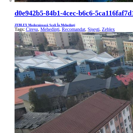
d0e942b5-84b1-4cec-b6c6-5ca116faf7d
ZEBLEX Modernizează Școli În Mehedinți
Tags:
Cireșu
,
Mehedinți
,
Recomandat
,
Șișești
,
Zeblex