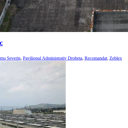
c
rnu Severin
,
Pavilionul Administrativ Drobeta
,
Recomandat
,
Zeblex