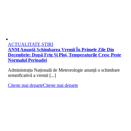
ACTUALITATE,STIRI
ANM Anunță Schimbarea Vremii În Primele Zile Din
Decembrie: După Frig Și Ploi, Temperaturile Cresc Peste
Normalul Perioadei
Administrația Națională de Meteorologie anunță o schimbare
semnificativă a vremii [...]
Citește mai departe
Citește mai departe