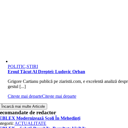
POLITIC,STIRI
Eroul Tăcut Al Dreptei: Ludovic Orban
Grigore Cartianu publică pe ziaristii.com, e excelentă analiză despr
gestul [...]
Citește mai departe
Citește mai departe
Încarcă mai multe Articole
ecomandate de redactor
EBLEX Modernizează Școli În Mehedinți
tegorii:
ACTUALITATE