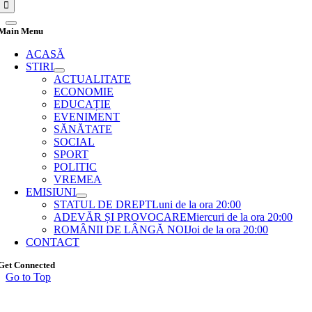
Main Menu
ACASĂ
STIRI
ACTUALITATE
ECONOMIE
EDUCAȚIE
EVENIMENT
SĂNĂTATE
SOCIAL
SPORT
POLITIC
VREMEA
EMISIUNI
STATUL DE DREPT
Luni de la ora 20:00
ADEVĂR ȘI PROVOCARE
Miercuri de la ora 20:00
ROMÂNII DE LÂNGĂ NOI
Joi de la ora 20:00
CONTACT
Get Connected
Go to Top