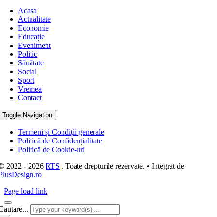
Acasa
Actualitate
Economie
Educație
Eveniment
Politic
Sănătate
Social
Sport
Vremea
Contact
Toggle Navigation
Termeni și Condiții generale
Politică de Confidențialitate
Politică de Cookie-uri
© 2022 - 2026
RTS
. Toate drepturile rezervate. • Integrat de
PlusDesign.ro
Page load link
Cautare...