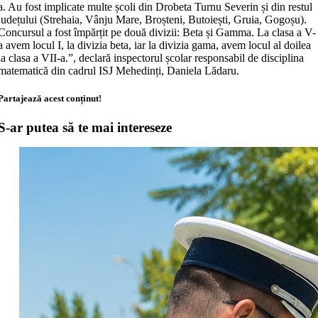
a. Au fost implicate multe școli din Drobeta Turnu Severin și din restul
județului (Strehaia, Vânju Mare, Broșteni, Butoiești, Gruia, Gogoșu).
Concursul a fost împărțit pe două divizii: Beta și Gamma. La clasa a V-
a avem locul I, la divizia beta, iar la divizia gama, avem locul al doilea
la clasa a VII-a.”, declară inspectorul școlar responsabil de disciplina
matematică din cadrul ISJ Mehedinți, Daniela Lădaru.
Partajează acest conținut!
S-ar putea să te mai intereseze