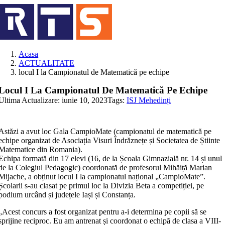
Skip
to
content
Acasa
ACTUALITATE
locul I la Campionatul de Matematică pe echipe
Locul I La Campionatul De Matematică Pe Echipe
Ultima Actualizare: iunie 10, 2023
Tags:
ISJ Mehedinți
Astăzi a avut loc Gala CampioMate (campionatul de matematică pe
echipe organizat de Asociația Visuri Îndrăznețe și Societatea de Știinte
Matematice din Romania).
Echipa formată din 17 elevi (16, de la Școala Gimnazială nr. 14 și unul
de la Colegiul Pedagogic) coordonată de profesorul Mihăiță Marian
Mijache, a obținut locul I la campionatul național „CampioMate”.
Școlarii s-au clasat pe primul loc la Divizia Beta a competiției, pe
podium urcând și județele Iași și Constanța.
„Acest concurs a fost organizat pentru a-i determina pe copii să se
sprijine reciproc. Eu am antrenat și coordonat o echipă de clasa a VIII-