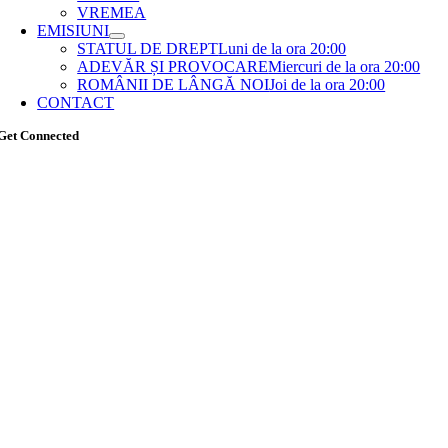
VREMEA
EMISIUNI
STATUL DE DREPT
Luni de la ora 20:00
ADEVĂR ȘI PROVOCARE
Miercuri de la ora 20:00
ROMÂNII DE LÂNGĂ NOI
Joi de la ora 20:00
CONTACT
Get Connected
Go
to
Top