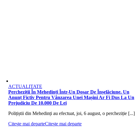
ACTUALITATE
Percheziții În Mehedinți Într-Un Dosar De Înșelăciune. Un
Anunț Fictiv Pentru Vânzarea Unei Mașini Ar Fi Dus La Un
Prejudiciu De 10.000 De Lei
Polițiștii din Mehedinți au efectuat, joi, 6 august, o percheziție [...]
Citește mai departe
Citește mai departe