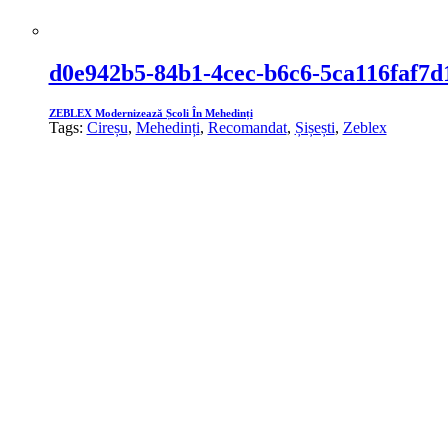
d0e942b5-84b1-4cec-b6c6-5ca116faf7d
ZEBLEX Modernizează Școli În Mehedinți
Tags:
Cireșu
,
Mehedinți
,
Recomandat
,
Șișești
,
Zeblex