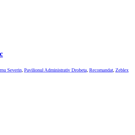
c
rnu Severin
,
Pavilionul Administrativ Drobeta
,
Recomandat
,
Zeblex