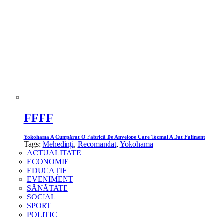
FFFF
Yokohama A Cumpărat O Fabrică De Anvelope Care Tocmai A Dat Faliment
Tags:
Mehedinți
,
Recomandat
,
Yokohama
ACTUALITATE
ECONOMIE
EDUCAȚIE
EVENIMENT
SĂNĂTATE
SOCIAL
SPORT
POLITIC