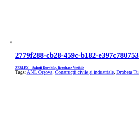
2779f288-cb28-459c-b182-e397c780753
ZEBLEX – Soluții Durabile, Rezultate Vizibile
Tags:
ANL Orșova
,
Construcții civile și industriale
,
Drobeta Tu