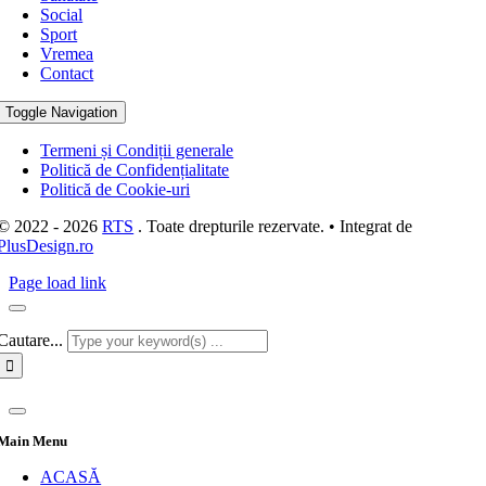
Social
Sport
Vremea
Contact
Toggle Navigation
Termeni și Condiții generale
Politică de Confidențialitate
Politică de Cookie-uri
© 2022 - 2026
RTS
. Toate drepturile rezervate. • Integrat de
PlusDesign.ro
Page load link
Cautare...
Main Menu
ACASĂ