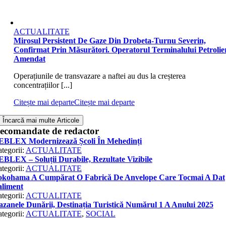
ACTUALITATE
Mirosul Persistent De Gaze Din Drobeta-Turnu Severin,
Confirmat Prin Măsurători. Operatorul Terminalului Petrolier
Amendat
Operațiunile de transvazare a naftei au dus la creșterea
concentrațiilor [...]
Citește mai departe
Citește mai departe
Încarcă mai multe Articole
ecomandate de redactor
EBLEX Modernizează Școli În Mehedinți
tegorii:
ACTUALITATE
BLEX – Soluții Durabile, Rezultate Vizibile
tegorii:
ACTUALITATE
okohama A Cumpărat O Fabrică De Anvelope Care Tocmai A Dat
aliment
tegorii:
ACTUALITATE
zanele Dunării, Destinația Turistică Numărul 1 A Anului 2025
tegorii:
ACTUALITATE
,
SOCIAL