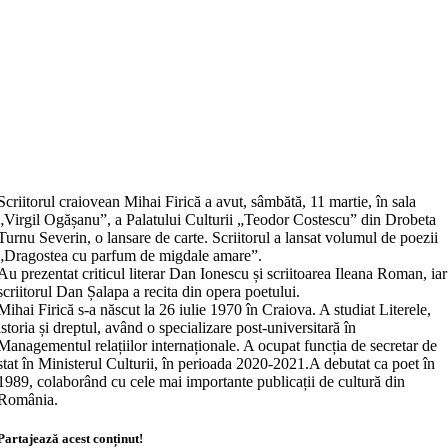
Scriitorul craiovean Mihai Firică a avut, sâmbătă, 11 martie, în sala
„Virgil Ogășanu”, a Palatului Culturii „Teodor Costescu” din Drobeta
Turnu Severin, o lansare de carte. Scriitorul a lansat volumul de poezii
„Dragostea cu parfum de migdale amare”.
Au prezentat criticul literar Dan Ionescu și scriitoarea Ileana Roman, iar
scriitorul Dan Șalapa a recita din opera poetului.
Mihai Firică s-a născut la 26 iulie 1970 în Craiova. A studiat Literele,
istoria și dreptul, având o specializare post-universitară în
Managementul relațiilor internaționale. A ocupat funcția de secretar de
stat în Ministerul Culturii, în perioada 2020-2021.A debutat ca poet în
1989, colaborând cu cele mai importante publicații de cultură din
România.
Partajează acest conținut!