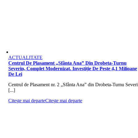
ACTUALITATE
Centrul De Plasament „Sfânta Ana” Din Drobeta-Turnu
Severin, Complet Modernizat. Investiție De Peste 4,1 Milioane
De Lei
Centrul de Plasament nr. 2 „Sfânta Ana” din Drobeta-Turnu Severi
[...]
Citește mai departe
Citește mai departe