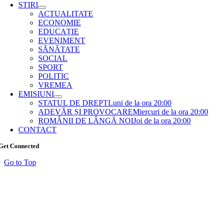
STIRI
ACTUALITATE
ECONOMIE
EDUCAȚIE
EVENIMENT
SĂNĂTATE
SOCIAL
SPORT
POLITIC
VREMEA
EMISIUNI
STATUL DE DREPT
Luni de la ora 20:00
ADEVĂR ȘI PROVOCARE
Miercuri de la ora 20:00
ROMÂNII DE LÂNGĂ NOI
Joi de la ora 20:00
CONTACT
Get Connected
Go to Top