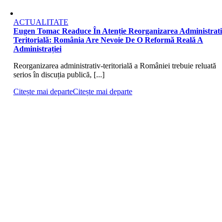
ACTUALITATE
Eugen Tomac Readuce În Atenție Reorganizarea Administrati
Teritorială: România Are Nevoie De O Reformă Reală A
Administrației
Reorganizarea administrativ-teritorială a României trebuie reluată
serios în discuția publică, [...]
Citește mai departe
Citește mai departe