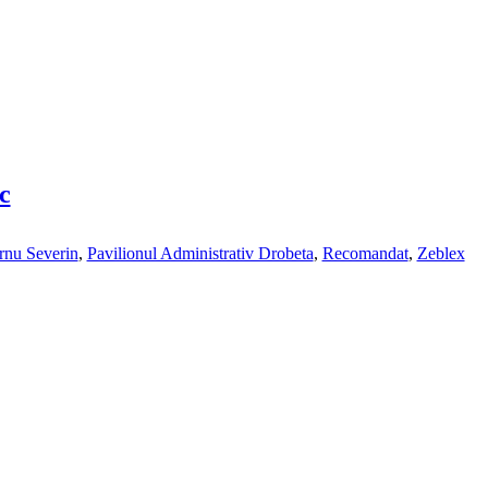
c
rnu Severin
,
Pavilionul Administrativ Drobeta
,
Recomandat
,
Zeblex