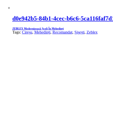
d0e942b5-84b1-4cec-b6c6-5ca116faf7d
ZEBLEX Modernizează Școli În Mehedinți
Tags:
Cireșu
,
Mehedinți
,
Recomandat
,
Șișești
,
Zeblex