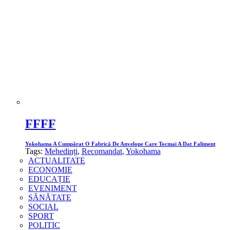
FFFF
Yokohama A Cumpărat O Fabrică De Anvelope Care Tocmai A Dat Faliment
Tags:
Mehedinți
,
Recomandat
,
Yokohama
ACTUALITATE
ECONOMIE
EDUCAȚIE
EVENIMENT
SĂNĂTATE
SOCIAL
SPORT
POLITIC