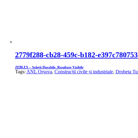
2779f288-cb28-459c-b182-e397c780753
ZEBLEX – Soluții Durabile, Rezultate Vizibile
Tags:
ANL Orșova
,
Construcții civile și industriale
,
Drobeta Tu