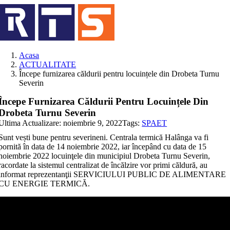
Skip
to
content
Acasa
ACTUALITATE
Începe furnizarea căldurii pentru locuințele din Drobeta Turnu
Severin
Începe Furnizarea Căldurii Pentru Locuințele Din
Drobeta Turnu Severin
Ultima Actualizare: noiembrie 9, 2022
Tags:
SPAET
Sunt vești bune pentru severineni. Centrala termică Halânga va fi
pornită în data de 14 noiembrie 2022, iar începând cu data de 15
noiembrie 2022 locuinţele din municipiul Drobeta Turnu Severin,
racordate la sistemul centralizat de încălzire vor primi căldură, au
informat reprezentanţii SERVICIULUI PUBLIC DE ALIMENTARE
CU ENERGIE TERMICĂ.