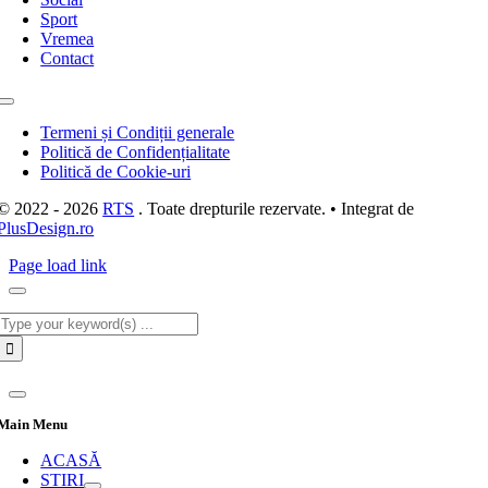
Sport
Vremea
Contact
Toggle
Navigation
Termeni și Condiții generale
Politică de Confidențialitate
Politică de Cookie-uri
© 2022 - 2026
RTS
. Toate drepturile rezervate. • Integrat de
PlusDesign.ro
Page load link
Cautare...
Main Menu
ACASĂ
STIRI