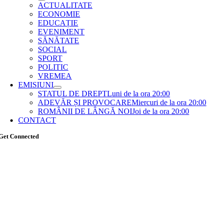
ACTUALITATE
ECONOMIE
EDUCAȚIE
EVENIMENT
SĂNĂTATE
SOCIAL
SPORT
POLITIC
VREMEA
EMISIUNI
STATUL DE DREPT
Luni de la ora 20:00
ADEVĂR ȘI PROVOCARE
Miercuri de la ora 20:00
ROMÂNII DE LÂNGĂ NOI
Joi de la ora 20:00
CONTACT
Get Connected
Go
to
Top