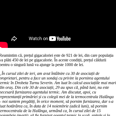
Reamintim că, prețul gigacaloriei este de 921 de lei, din care populația
va plăti 450 de lei pe gigacalorie. În aceste condiții, prețul căldurii
pentru o singură lună va ajunge la peste 1000 de lei.
„În cursul zilei de ieri, am avut întâlnire cu 30 de asociații de
proprietari, pentru a face un sondaj cu privire la pornirea agentului
termic în Drobeta Turnu Severin. Am luat în calcul asociațiile mai mar
din oraș. Din cele 30 de asociații, 29 au spus că, până luni, nu este
necesară furnizarea agentului termic. Am discutat, apoi, cu
reprezentanții primăriei și cu colegii mei de la termocentrala Halânga
– noi suntem pregătiți, în orice moment, să pornim furnizarea, dar s-a
luat hotărârea ca, în data de 14 noiembrie (adică luni), să pornim
termocentrala de la Halânga, urmând ca, în cursul zilei de 15
noiembrie (marți), să fie furnizat agentul termic la școli, spitale și la