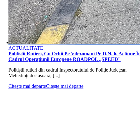
ACTUALITATE
Polițiștii Rutieri, Cu Ochii Pe Vitezomani Pe D.N. 6. Acțiune Î
Cadrul Operațiunii Europene ROADPOL „SPEED”
Polițiștii rutieri din cadrul Inspectoratului de Poliție Județean
Mehedinți desfășoară, [...]
Citește mai departe
Citește mai departe