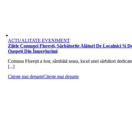
ACTUALITATE,EVENIMENT
Zilele Comunei Florești, Sărbătorite Alături De Localnici Și D
Oaspeți Din Împrejurimi
Comuna Florești a fost, sâmbătă seara, locul unei sărbători dedicat
[...]
Citește mai departe
Citește mai departe