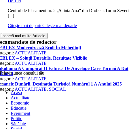
De Lei
Centrul de Plasament nr. 2 „Sfânta Ana” din Drobeta-Turnu Severi
[...]
Citește mai departe
Citește mai departe
Încarcă mai multe Articole
ecomandate de redactor
Televiziunea orașului tău
Toggle
Navigation
Acasa
Actualitate
Economie
Educație
Eveniment
Politic
Sănătate
Social