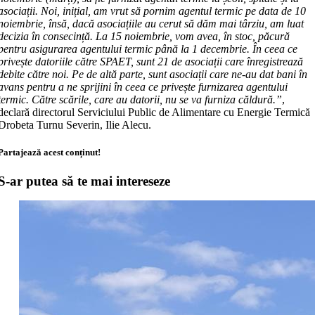
asociații. Noi, inițial, am vrut să pornim agentul termic pe data de 10
noiembrie, însă, dacă asociațiile au cerut să dăm mai târziu, am luat
decizia în consecință. La 15 noiembrie, vom avea, în stoc, păcură
pentru asigurarea agentului termic până la 1 decembrie. În ceea ce
privește datoriile către SPAET, sunt 21 de asociații care înregistrează
debite către noi. Pe de altă parte, sunt asociații care ne-au dat bani în
avans pentru a ne sprijini în ceea ce privește furnizarea agentului
termic. Către scările, care au datorii, nu se va furniza căldură.”
,
declară directorul Serviciului Public de Alimentare cu Energie Termică
Drobeta Turnu Severin, Ilie Alecu.
Partajează acest conținut!
S-ar putea să te mai intereseze