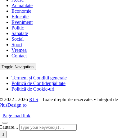
Actualitate
Economie
Educație
Eveniment
Politic
Sănătate
Social
Sport
Vremea
Contact
Toggle Navigation
Termeni și Condiții generale
Politică de Confidențialitate
Politică de Cookie-uri
© 2022 - 2026
RTS
. Toate drepturile rezervate. • Integrat de
PlusDesign.ro
Page load link
Cautare...