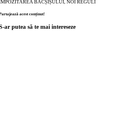
IMPOZITAREA BACȘIȘULUI, NOI REGULI
Partajează acest conținut!
S-ar putea să te mai intereseze