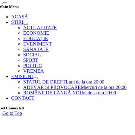
Main Menu
ACASĂ
STIRI
ACTUALITATE
ECONOMIE
EDUCAȚIE
EVENIMENT
SĂNĂTATE
SOCIAL
SPORT
POLITIC
VREMEA
EMISIUNI
STATUL DE DREPT
Luni de la ora 20:00
ADEVĂR ȘI PROVOCARE
Miercuri de la ora 20:00
ROMÂNII DE LÂNGĂ NOI
Joi de la ora 20:00
CONTACT
Get Connected
Go to Top