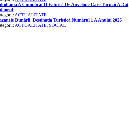
okohama A Cumpărat O Fabrică De Anvelope Care Tocmai A Dat
aliment
tegorii:
ACTUALITATE
zanele Dunării, Destinația Turistică Numărul 1 A Anului 2025
tegorii:
ACTUALITATE
,
SOCIAL