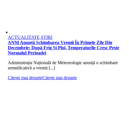
ACTUALITATE,STIRI
ANM Anunță Schimbarea Vremii În Primele Zile Din
Decembrie: După Frig Și Ploi, Temperaturile Cresc Peste
Normalul Perioadei
Administrația Națională de Meteorologie anunță o schimbare
semnificativă a vremii [...]
Citește mai departe
Citește mai departe