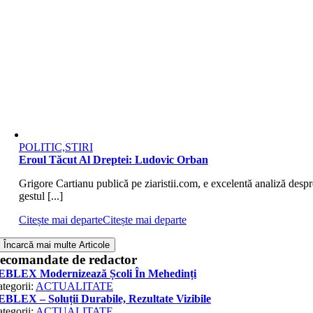
POLITIC,STIRI
Eroul Tăcut Al Dreptei: Ludovic Orban
Grigore Cartianu publică pe ziaristii.com, e excelentă analiză despr
gestul [...]
Citește mai departe
Citește mai departe
Încarcă mai multe Articole
ecomandate de redactor
EBLEX Modernizează Școli În Mehedinți
tegorii:
ACTUALITATE
BLEX – Soluții Durabile, Rezultate Vizibile
tegorii:
ACTUALITATE