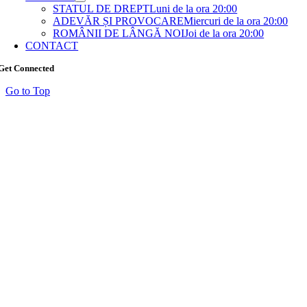
STATUL DE DREPT
Luni de la ora 20:00
ADEVĂR ȘI PROVOCARE
Miercuri de la ora 20:00
ROMÂNII DE LÂNGĂ NOI
Joi de la ora 20:00
CONTACT
Get Connected
Go to Top