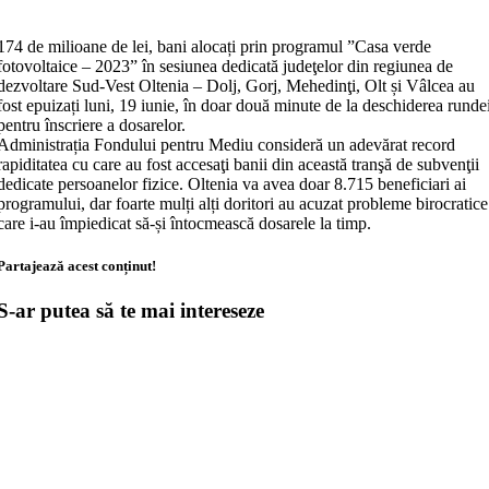
174 de milioane de lei, bani alocați prin programul ”Casa verde
fotovoltaice – 2023” în sesiunea dedicată judeţelor din regiunea de
dezvoltare Sud-Vest Oltenia – Dolj, Gorj, Mehedinţi, Olt și Vâlcea au
fost epuizați luni, 19 iunie, în doar două minute de la deschiderea runde
pentru înscriere a dosarelor.
Administrația Fondului pentru Mediu consideră un adevărat record
rapiditatea cu care au fost accesaţi banii din această tranşă de subvenţii
dedicate persoanelor fizice. Oltenia va avea doar 8.715 beneficiari ai
programului, dar foarte mulți alți doritori au acuzat probleme birocratice
care i-au împiedicat să-și întocmească dosarele la timp.
Partajează acest conținut!
S-ar putea să te mai intereseze