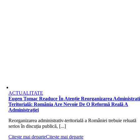
ACTUALITATE
Eugen Tomac Readuce În Atenție Reorganizarea Administrati
Teritorială: România Are Nevoie De O Reformă Reală A
Administrației
Reorganizarea administrativ-teritorială a României trebuie reluată
serios în discuția publică, [...]
Citește mai departe
Citește mai departe