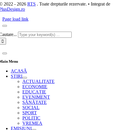
© 2022 - 2026
RTS
. Toate drepturile rezervate. • Integrat de
PlusDesign.ro
Page load link
Cautare...
Main Menu
ACASĂ
STIRI
ACTUALITATE
ECONOMIE
EDUCAȚIE
EVENIMENT
SĂNĂTATE
SOCIAL
SPORT
POLITIC
VREMEA
EMISIUNI