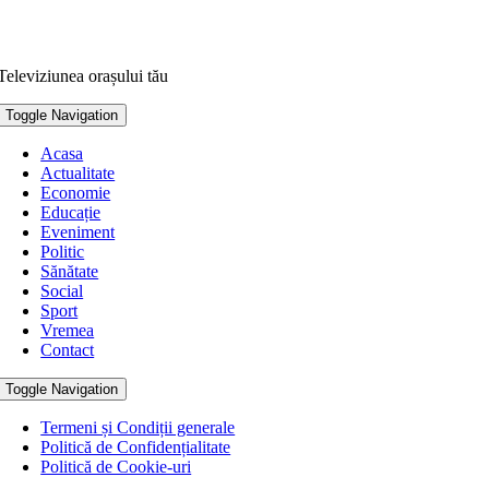
Televiziunea orașului tău
Toggle Navigation
Acasa
Actualitate
Economie
Educație
Eveniment
Politic
Sănătate
Social
Sport
Vremea
Contact
Toggle Navigation
Termeni și Condiții generale
Politică de Confidențialitate
Politică de Cookie-uri