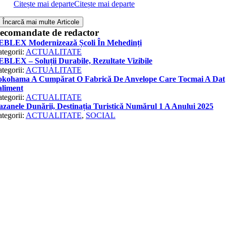
Citește mai departe
Citește mai departe
Încarcă mai multe Articole
ecomandate de redactor
EBLEX Modernizează Școli În Mehedinți
tegorii:
ACTUALITATE
BLEX – Soluții Durabile, Rezultate Vizibile
tegorii:
ACTUALITATE
okohama A Cumpărat O Fabrică De Anvelope Care Tocmai A Dat
aliment
tegorii:
ACTUALITATE
zanele Dunării, Destinația Turistică Numărul 1 A Anului 2025
tegorii:
ACTUALITATE
,
SOCIAL