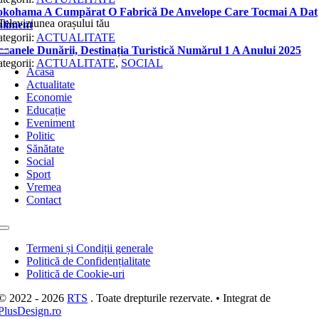
Televiziunea orașului tău
Toggle
Navigation
Acasa
Actualitate
Economie
Educație
Eveniment
Politic
Sănătate
Social
Sport
Vremea
Contact
Toggle
Navigation
Termeni și Condiții generale
Politică de Confidențialitate
Politică de Cookie-uri
© 2022 - 2026
RTS
. Toate drepturile rezervate. • Integrat de
PlusDesign.ro