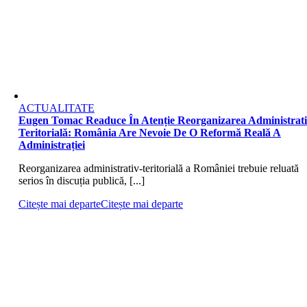
ACTUALITATE
Eugen Tomac Readuce În Atenție Reorganizarea Administrati
Teritorială: România Are Nevoie De O Reformă Reală A
Administrației
Reorganizarea administrativ-teritorială a României trebuie reluată
serios în discuția publică, [...]
Citește mai departe
Citește mai departe