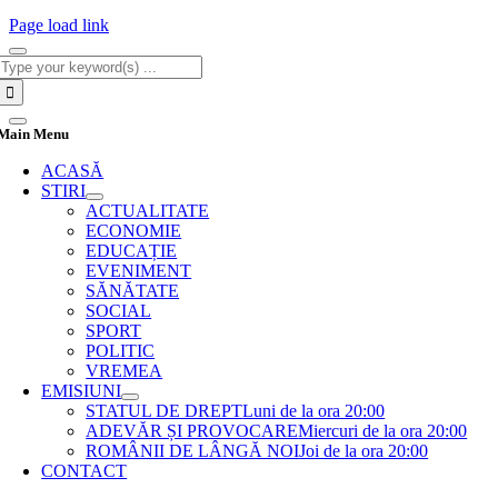
Page load link
Cautare...
Main Menu
ACASĂ
STIRI
ACTUALITATE
ECONOMIE
EDUCAȚIE
EVENIMENT
SĂNĂTATE
SOCIAL
SPORT
POLITIC
VREMEA
EMISIUNI
STATUL DE DREPT
Luni de la ora 20:00
ADEVĂR ȘI PROVOCARE
Miercuri de la ora 20:00
ROMÂNII DE LÂNGĂ NOI
Joi de la ora 20:00
CONTACT