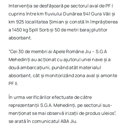
Intervenția se desfășoară pe sectorul aval de PF I
cuprins între km fluviului Dunărea 941 Gura Văii și
km 925 localitatea Șimian și constă în împrăștierea
a 1450 kg Spill Sorb și 50 de metri baraj plutitor
absorbant.
”Cei 30 de membri ai Apele Române Jiu – S.G.A
Mehedinți au acționat cu ajutorul unei nave și a
două ambarcațiuni, punând atât materialul
absorbant, cât și monitorizând zona aval și amonte
PF II.
În urma verificărilor efectuate de către
reprezentanții S.G.A. Mehedinți, pe sectorul sus-
menționat se mai observă irizații de produs uleios”,
se arată în comunicatul ABA Jiu.