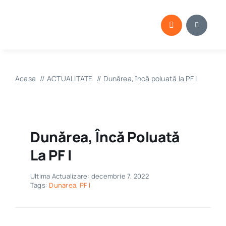
Skip
to
content
Acasa
ACTUALITATE
Dunărea, încă poluată la PF I
Dunărea, Încă Poluată
La PF I
Ultima Actualizare: decembrie 7, 2022
Tags:
Dunarea
,
PF I