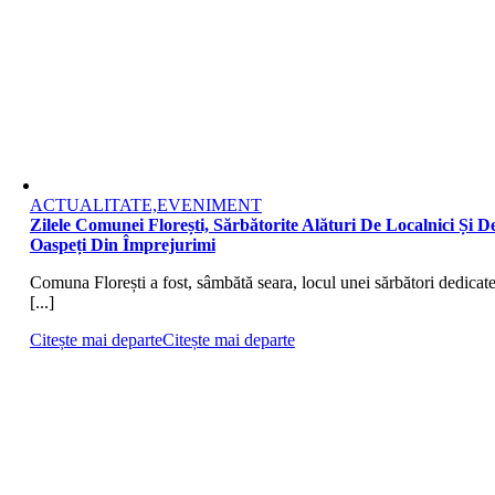
ACTUALITATE,EVENIMENT
Zilele Comunei Florești, Sărbătorite Alături De Localnici Și D
Oaspeți Din Împrejurimi
Comuna Florești a fost, sâmbătă seara, locul unei sărbători dedicat
[...]
Citește mai departe
Citește mai departe