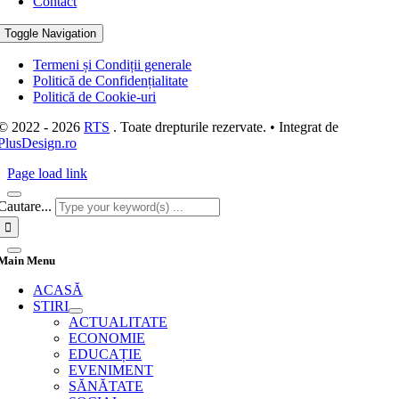
Contact
Toggle Navigation
Termeni și Condiții generale
Politică de Confidențialitate
Politică de Cookie-uri
© 2022 - 2026
RTS
. Toate drepturile rezervate. • Integrat de
PlusDesign.ro
Page load link
Cautare...
Main Menu
ACASĂ
STIRI
ACTUALITATE
ECONOMIE
EDUCAȚIE
EVENIMENT
SĂNĂTATE