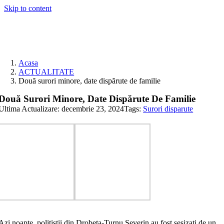
Skip to content
Acasa
ACTUALITATE
Două surori minore, date dispărute de familie
Două Surori Minore, Date Dispărute De Familie
Ultima Actualizare: decembrie 23, 2024
Tags:
Surori disparute
Azi noapte, polițiștii din Drobeta-Turnu Severin au fost sesizați de un