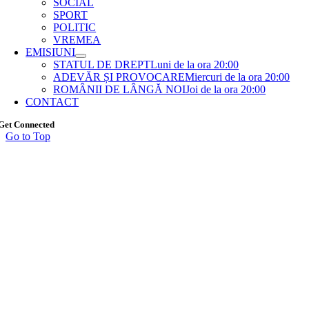
SOCIAL
SPORT
POLITIC
VREMEA
EMISIUNI
STATUL DE DREPT
Luni de la ora 20:00
ADEVĂR ȘI PROVOCARE
Miercuri de la ora 20:00
ROMÂNII DE LÂNGĂ NOI
Joi de la ora 20:00
CONTACT
Get Connected
Go to Top