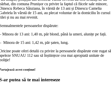
bărbat, din comuna Prunișor cu privire la faptul că fiicele sale minore,
Dinescu Rebeca Sânziana, în vărstă de 13 ani și Dinescu Camelia
Gabriela în vârstă de 15 ani, au plecat voluntar de la domiciliu în cursul
zilei și nu au mai revenit.
Semnalmentele persoanelor dispărute:
– Minora de 13 ani: 1,40 m, păr blond, până la umeri, alunițe pe față.
– Minora de 15 ani: 1,42 m, păr șaten, lung.
Oricine poate oferi detalii cu privire la persoanele dispărute este rugat s
apeleze SNUAU 112 sau să înștiințeze cea mai apropiată unitate de
poliţie!
Partajează acest conținut!
S-ar putea să te mai intereseze