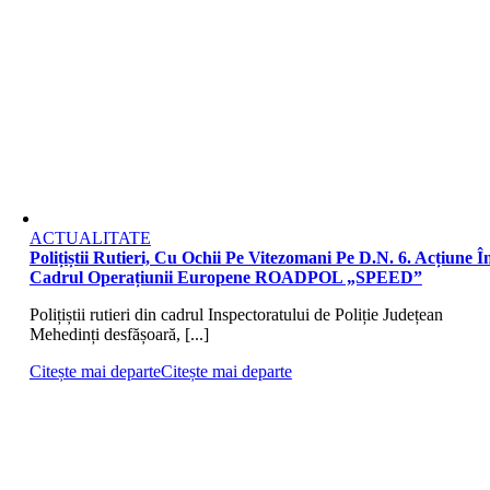
ACTUALITATE
Polițiștii Rutieri, Cu Ochii Pe Vitezomani Pe D.N. 6. Acțiune Î
Cadrul Operațiunii Europene ROADPOL „SPEED”
Polițiștii rutieri din cadrul Inspectoratului de Poliție Județean
Mehedinți desfășoară, [...]
Citește mai departe
Citește mai departe