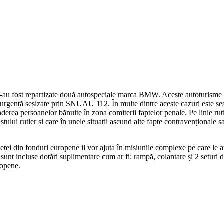
i-au fost repartizate două autospeciale marca BMW. Aceste autoturisme vor
e urgență sesizate prin SNUAU 112. În multe dintre aceste cazuri este sesi
erea persoanelor bănuite în zona comiterii faptelor penale. Pe linie rutier
istului rutier și care în unele situații ascund alte fapte contravenționale
ței din fonduri europene ii vor ajuta în misiunile complexe pe care le au 
e sunt incluse dotări suplimentare cum ar fi: rampă, colantare și 2 seturi
ropene.