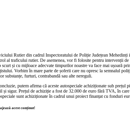
iciului Rutier din cadrul Inspectoratului de Poliție Județean Mehedinți 
rol al traficului rutier. De asemenea, vor fi folosite pentru intervenții d
 scurt și cu mijloace adecvate timpurilor noastre va face mai ușoară prind
țistului. Vorbim în mare parte de șoferii care nu opresc la semnalul poliț
tor substanțe, furturi, contrabandă sau alte nereguli.
oncluzie, putem afirma că aceste autospeciale achiziționate sub prețul pie
il și sigur. Prețul de achiziție a fost de 32.000 de euro fără TVA, în car
speciale sunt achiziționate în cadrul unui proiect finanțat cu fonduri eu
ajează acest conținut!