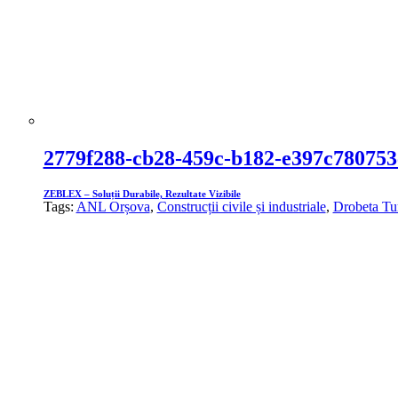
2779f288-cb28-459c-b182-e397c780753
ZEBLEX – Soluții Durabile, Rezultate Vizibile
Tags:
ANL Orșova
,
Construcții civile și industriale
,
Drobeta Tu