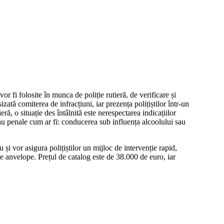
 fi folosite în munca de poliție rutieră, de verificare și
zată comiterea de infracțiuni, iar prezența polițiștilor într-un
ă, o situație des întâlnită este nerespectarea indicațiilor
 sau penale cum ar fi: conducerea sub influența alcoolului sau
și vor asigura polițiștilor un mijloc de intervenție rapid,
 de anvelope. Prețul de catalog este de 38.000 de euro, iar