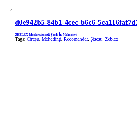
d0e942b5-84b1-4cec-b6c6-5ca116faf7d
ZEBLEX Modernizează Școli În Mehedinți
Tags:
Cireșu
,
Mehedinți
,
Recomandat
,
Șișești
,
Zeblex