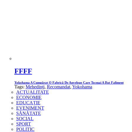
FFFF
Yokohama A Cumpărat O Fabrică De Anvelope Care Tocmai A Dat Faliment
Tags:
Mehedinți
,
Recomandat
,
Yokohama
ACTUALITATE
ECONOMIE
EDUCAȚIE
EVENIMENT
SĂNĂTATE
SOCIAL
SPORT
POLITIC