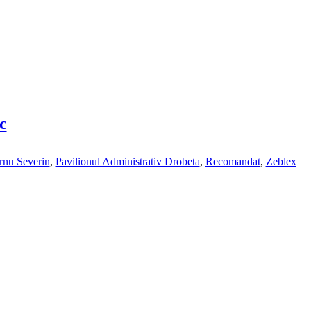
c
rnu Severin
,
Pavilionul Administrativ Drobeta
,
Recomandat
,
Zeblex