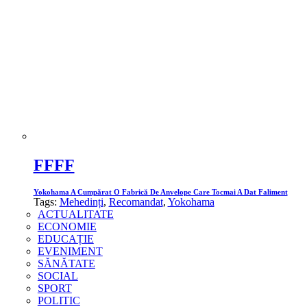
FFFF
Yokohama A Cumpărat O Fabrică De Anvelope Care Tocmai A Dat Faliment
Tags:
Mehedinți
,
Recomandat
,
Yokohama
ACTUALITATE
ECONOMIE
EDUCAȚIE
EVENIMENT
SĂNĂTATE
SOCIAL
SPORT
POLITIC