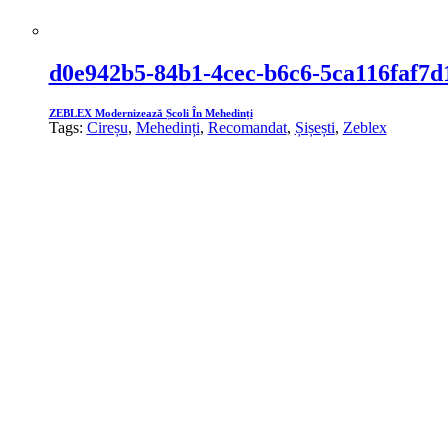
d0e942b5-84b1-4cec-b6c6-5ca116faf7d
ZEBLEX Modernizează Școli În Mehedinți
Tags:
Cireșu
,
Mehedinți
,
Recomandat
,
Șișești
,
Zeblex