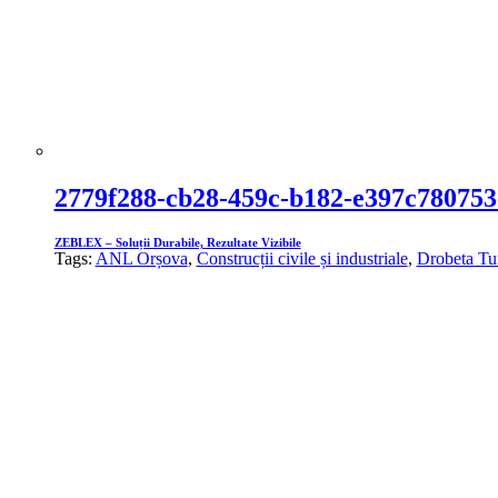
2779f288-cb28-459c-b182-e397c780753
ZEBLEX – Soluții Durabile, Rezultate Vizibile
Tags:
ANL Orșova
,
Construcții civile și industriale
,
Drobeta Tu