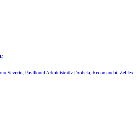
c
rnu Severin
,
Pavilionul Administrativ Drobeta
,
Recomandat
,
Zeblex