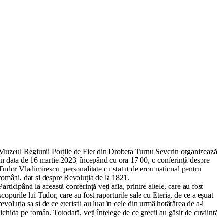
Muzeul Regiunii Porțile de Fier din Drobeta Turnu Severin organizeaz
în data de 16 martie 2023, începând cu ora 17.00, o conferință despre
Tudor Vladimirescu, personalitate cu statut de erou național pentru
români, dar și despre Revoluția de la 1821.
Participând la această conferință veți afla, printre altele, care au fost
scopurile lui Tudor, care au fost raporturile sale cu Eteria, de ce a eșuat
revoluția sa și de ce eteriștii au luat în cele din urmă hotărârea de a-l
lichida pe român. Totodată, veți înțelege de ce grecii au găsit de cuviinț