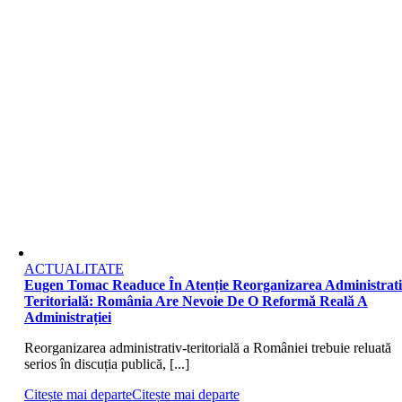
ACTUALITATE
Eugen Tomac Readuce În Atenție Reorganizarea Administrati
Teritorială: România Are Nevoie De O Reformă Reală A
Administrației
Reorganizarea administrativ-teritorială a României trebuie reluată
serios în discuția publică, [...]
Citește mai departe
Citește mai departe