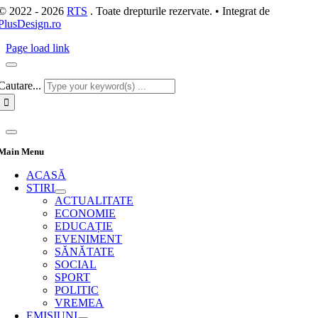
© 2022 - 2026
RTS
. Toate drepturile rezervate. • Integrat de
PlusDesign.ro
Page load link
Cautare...
Main Menu
ACASĂ
STIRI
ACTUALITATE
ECONOMIE
EDUCAȚIE
EVENIMENT
SĂNĂTATE
SOCIAL
SPORT
POLITIC
VREMEA
EMISIUNI