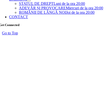
STATUL DE DREPT
Luni de la ora 20:00
ADEVĂR ȘI PROVOCARE
Miercuri de la ora 20:00
ROMÂNII DE LÂNGĂ NOI
Joi de la ora 20:00
CONTACT
Get Connected
Go to Top