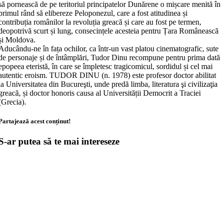
să pornească de pe teritoriul principatelor Dunărene o mișcare menită în
primul rând să elibereze Peloponezul, care a fost atitudinea și
contribuția românilor la revoluția greacă și care au fost pe termen,
deopotrivă scurt și lung, consecințele acesteia pentru Țara Românească
și Moldova.
Aducându-ne în fața ochilor, ca într-un vast platou cinematografic, sute
de personaje și de întâmplări, Tudor Dinu recompune pentru prima dată
epopeea eteristă, în care se împletesc tragicomicul, sordidul și cel mai
autentic eroism. TUDOR DINU (n. 1978) este profesor doctor abilitat
la Universitatea din Bucureşti, unde predă limba, literatura şi civilizaţia
greacă, și doctor honoris causa al Universității Democrit a Traciei
(Grecia).
Partajează acest conținut!
S-ar putea să te mai intereseze