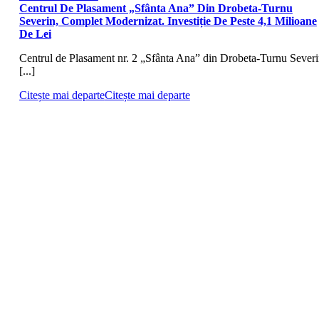
Centrul De Plasament „Sfânta Ana” Din Drobeta-Turnu
Severin, Complet Modernizat. Investiție De Peste 4,1 Milioane
De Lei
Centrul de Plasament nr. 2 „Sfânta Ana” din Drobeta-Turnu Severi
[...]
Citește mai departe
Citește mai departe