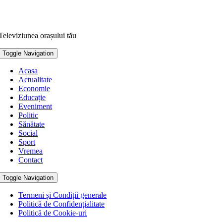
Televiziunea orașului tău
Toggle Navigation
Acasa
Actualitate
Economie
Educație
Eveniment
Politic
Sănătate
Social
Sport
Vremea
Contact
Toggle Navigation
Termeni și Condiții generale
Politică de Confidențialitate
Politică de Cookie-uri