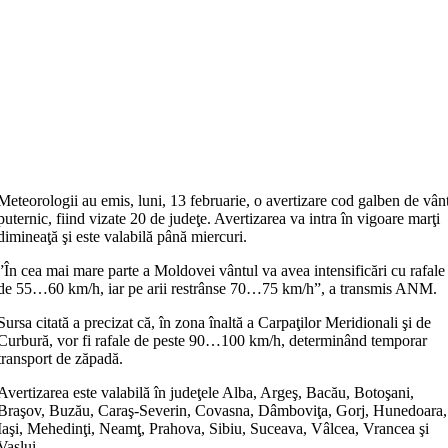
Meteorologii au emis, luni, 13 februarie, o avertizare cod galben de vân
puternic, fiind vizate 20 de judeţe. Avertizarea va intra în vigoare marţi
dimineaţă şi este valabilă până miercuri.
”În cea mai mare parte a Moldovei vântul va avea intensificări cu rafale
de 55…60 km/h, iar pe arii restrânse 70…75 km/h”, a transmis ANM.
Sursa citată a precizat că, în zona înaltă a Carpaţilor Meridionali şi de
Curbură, vor fi rafale de peste 90…100 km/h, determinând temporar
transport de zăpadă.
Avertizarea este valabilă în judeţele Alba, Argeş, Bacău, Botoşani,
Braşov, Buzău, Caraş-Severin, Covasna, Dâmboviţa, Gorj, Hunedoara,
Iaşi, Mehedinţi, Neamţ, Prahova, Sibiu, Suceava, Vâlcea, Vrancea şi
Vaslui.