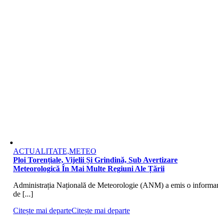
ACTUALITATE,METEO
Ploi Torențiale, Vijelii Și Grindină, Sub Avertizare
Meteorologică În Mai Multe Regiuni Ale Țării
Administrația Națională de Meteorologie (ANM) a emis o informa
de [...]
Citește mai departe
Citește mai departe