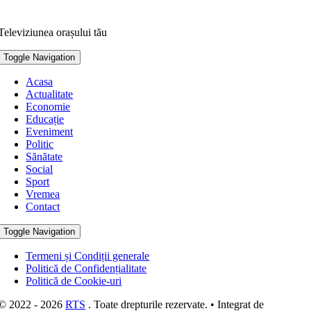
Televiziunea orașului tău
Toggle Navigation
Acasa
Actualitate
Economie
Educație
Eveniment
Politic
Sănătate
Social
Sport
Vremea
Contact
Toggle Navigation
Termeni și Condiții generale
Politică de Confidențialitate
Politică de Cookie-uri
© 2022 - 2026
RTS
. Toate drepturile rezervate. • Integrat de