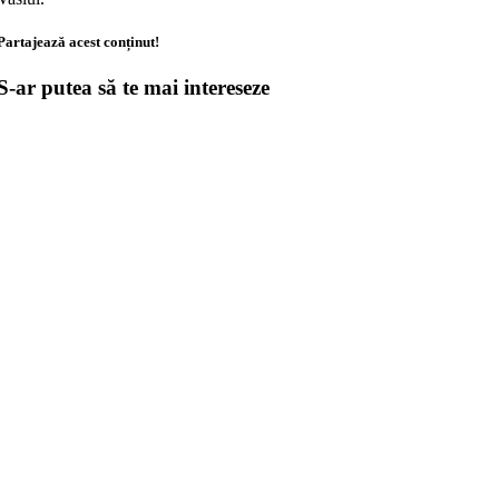
Partajează acest conținut!
S-ar putea să te mai intereseze