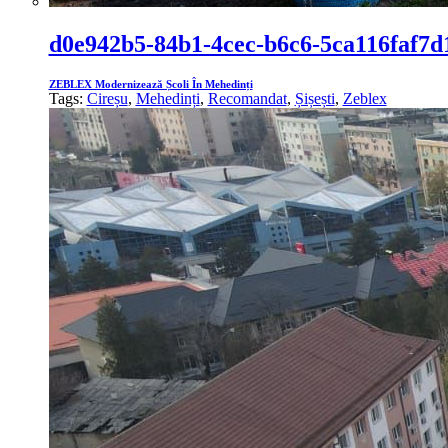
d0e942b5-84b1-4cec-b6c6-5ca116faf7d
ZEBLEX Modernizează Școli În Mehedinți
Tags:
Cireșu
,
Mehedinți
,
Recomandat
,
Șișești
,
Zeblex