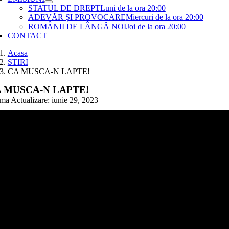
STATUL DE DREPT
Luni de la ora 20:00
ADEVĂR ȘI PROVOCARE
Miercuri de la ora 20:00
ROMÂNII DE LÂNGĂ NOI
Joi de la ora 20:00
CONTACT
Acasa
STIRI
CA MUSCA-N LAPTE!
 MUSCA-N LAPTE!
ima Actualizare: iunie 29, 2023