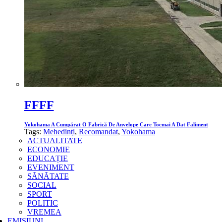
FFFF
Yokohama A Cumpărat O Fabrică De Anvelope Care Tocmai A Dat Faliment
Tags:
Mehedinți
,
Recomandat
,
Yokohama
ACTUALITATE
ECONOMIE
EDUCAȚIE
EVENIMENT
SĂNĂTATE
SOCIAL
SPORT
POLITIC
VREMEA
EMISIUNI