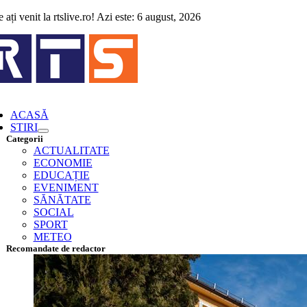
Skip
 ați venit la rtslive.ro! Azi este: 6 august, 2026
to
content
ggle
vigation
ACASĂ
STIRI
Categorii
ACTUALITATE
ECONOMIE
EDUCAȚIE
EVENIMENT
SĂNĂTATE
SOCIAL
SPORT
METEO
Recomandate de redactor