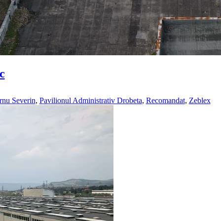
c
rnu Severin
,
Pavilionul Administrativ Drobeta
,
Recomandat
,
Zeblex