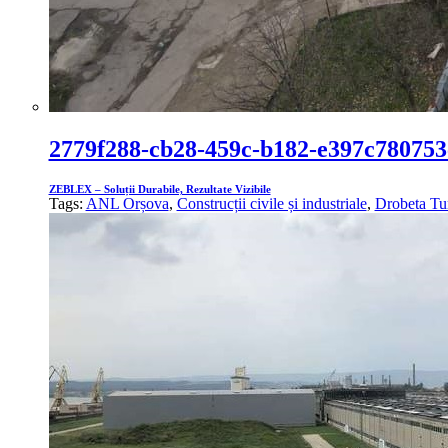
2779f288-cb28-459c-b182-e397c780753
ZEBLEX – Soluții Durabile, Rezultate Vizibile
Tags:
ANL Orșova
,
Construcții civile și industriale
,
Drobeta Tu