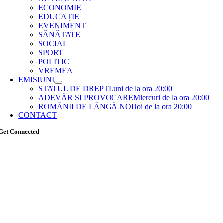
ECONOMIE
EDUCAȚIE
EVENIMENT
SĂNĂTATE
SOCIAL
SPORT
POLITIC
VREMEA
EMISIUNI
STATUL DE DREPT
Luni de la ora 20:00
ADEVĂR ȘI PROVOCARE
Miercuri de la ora 20:00
ROMÂNII DE LÂNGĂ NOI
Joi de la ora 20:00
CONTACT
Get Connected
Go
to
Top