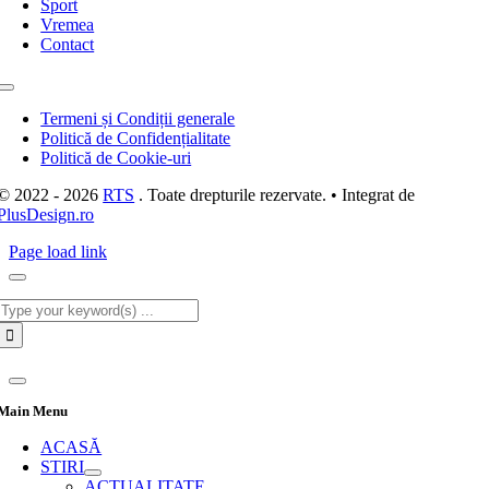
Sport
Vremea
Contact
Toggle
Navigation
Termeni și Condiții generale
Politică de Confidențialitate
Politică de Cookie-uri
© 2022 - 2026
RTS
. Toate drepturile rezervate. • Integrat de
PlusDesign.ro
Page load link
Cautare...
Main Menu
ACASĂ
STIRI
ACTUALITATE