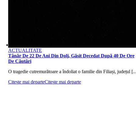
ACTUALITATE
Tânăr De 22 De Ani Din Dolj, Găsit Decedat După 40 De Ore
De Căutări
O tragedie cutremurătoare a îndoliat o familie din Filiași, județul [..
Citește mai departe
Citește mai departe