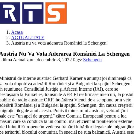
Skip
to
content
Acasa
ACTUALITATE
Austria nu va vota aderarea României la Schengen
Austria Nu Va Vota Aderarea României La Schengen
Ultima Actualizare: decembrie 8, 2022
Tags:
Schengen
Ministrul de interne austriac Gerhard Karner a anunţat joi dimineaţă că
va vota împotriva aderării României şi a Bulgariei la spaţiul Schengen
în reuniunea Consiliului Justiţie şi Afaceri Interne (JAI), care se
desfăşoară la Bruxelles, transmite AFP. El reafirmase miercuri, la postul
public de radio austriac ORF, hotărârea Vienei de a se opune prin veto
aderării României şi a Bulgariei la spaţiul Schengen, din cauza creşterii
migraţiei ilegale anul acesta. Potrivit ministrului austriac, veto-ul ţării
sale este ”un apel de urgenţă” către Comisia Europeană pentru a lua
măsuri care să conducă la un control mai eficient al frontierelor externe
ale Uniunii Europene în vederea frânării intrărilor ilegale ale migranţilo
pe teritoriul blocului comunitar, în special pe ruta balcanică. Austria est