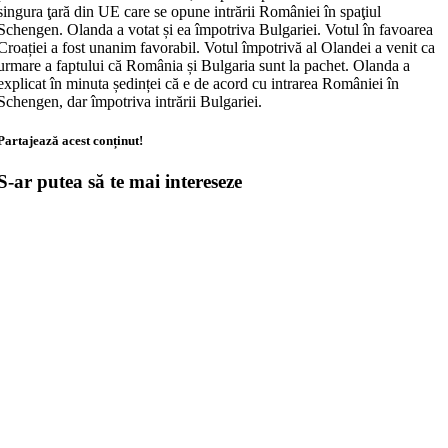
singura ţară din UE care se opune intrării României în spaţiul
Schengen. Olanda a votat și ea împotriva Bulgariei. Votul în favoarea
Croației a fost unanim favorabil. Votul împotrivă al Olandei a venit ca
urmare a faptului că România și Bulgaria sunt la pachet. Olanda a
explicat în minuta ședinței că e de acord cu intrarea României în
Schengen, dar împotriva intrării Bulgariei.
Partajează acest conținut!
S-ar putea să te mai intereseze