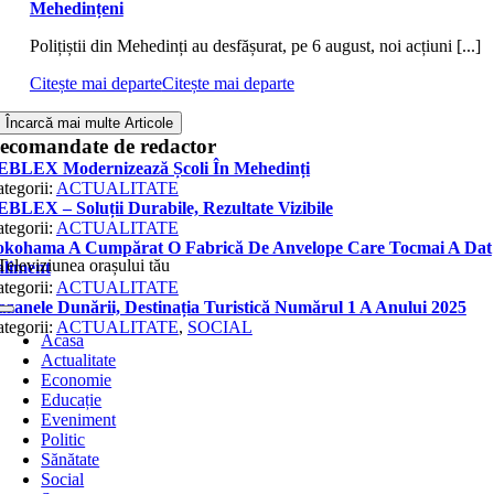
Mehedințeni
Polițiștii din Mehedinți au desfășurat, pe 6 august, noi acțiuni [...]
Citește mai departe
Citește mai departe
Încarcă mai multe Articole
ecomandate de redactor
Televiziunea orașului tău
Toggle
Navigation
Acasa
Actualitate
Economie
Educație
Eveniment
Politic
Sănătate
Social