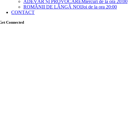
ADEVĂR ȘI PROVOCARE
Miercuri de la ora 20:00
ROMÂNII DE LÂNGĂ NOI
Joi de la ora 20:00
CONTACT
Get Connected
Go
to
Top