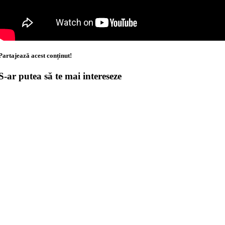
Partajează acest conținut!
S-ar putea să te mai intereseze