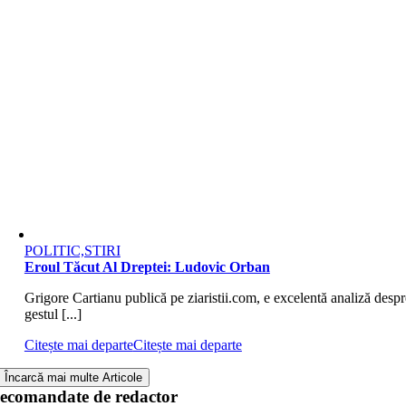
POLITIC,STIRI
Eroul Tăcut Al Dreptei: Ludovic Orban
Grigore Cartianu publică pe ziaristii.com, e excelentă analiză despr
gestul [...]
Citește mai departe
Citește mai departe
Încarcă mai multe Articole
ecomandate de redactor