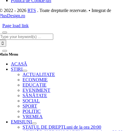
Politică de Cookie-uri
© 2022 - 2026
RTS
. Toate drepturile rezervate. • Integrat de
PlusDesign.ro
Page load link
Cautare...
Main Menu
ACASĂ
STIRI
ACTUALITATE
ECONOMIE
EDUCAȚIE
EVENIMENT
SĂNĂTATE
SOCIAL
SPORT
POLITIC
VREMEA
EMISIUNI
STATUL DE DREPT
Luni de la ora 20:00