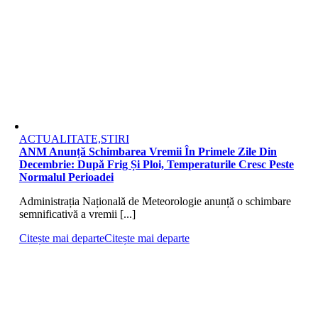
ACTUALITATE,STIRI
ANM Anunță Schimbarea Vremii În Primele Zile Din
Decembrie: După Frig Și Ploi, Temperaturile Cresc Peste
Normalul Perioadei
Administrația Națională de Meteorologie anunță o schimbare
semnificativă a vremii [...]
Citește mai departe
Citește mai departe