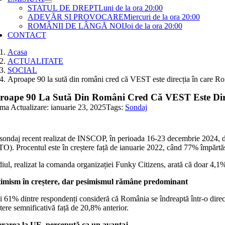
STATUL DE DREPT
Luni de la ora 20:00
ADEVĂR ȘI PROVOCARE
Miercuri de la ora 20:00
ROMÂNII DE LÂNGĂ NOI
Joi de la ora 20:00
CONTACT
Acasa
ACTUALITATE
SOCIAL
Aproape 90 la sută din români cred că VEST este direcția în care Ro
roape 90 La Sută Din Români Cred Că VEST Este Dire
ima Actualizare: ianuarie 23, 2025
Tags:
Sondaj
ondaj recent realizat de INSCOP, în perioada 16-23 decembrie 2024, dezv
O). Procentul este în creștere față de ianuarie 2022, când 77% împărtă
iul, realizat la comanda organizației Funky Citizens, arată că doar 4,1%
imism în creștere, dar pesimismul rămâne predominant
 61% dintre respondenți consideră că România se îndreaptă într-o direcți
tere semnificativă față de 20,8% anterior.
rarea la UE, percepută ca un avantaj