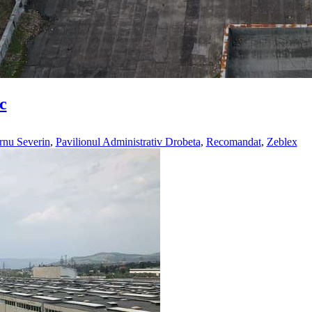
c
rnu Severin
,
Pavilionul Administrativ Drobeta
,
Recomandat
,
Zeblex