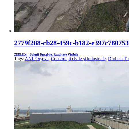
2779f288-cb28-459c-b182-e397c780753
ZEBLEX – Soluții Durabile, Rezultate Vizibile
Tags:
ANL Orșova
,
Construcții civile și industriale
,
Drobeta Tu