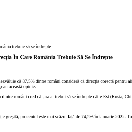
mânia trebuie să se îndrepte
cția În Care România Trebuie Să Se Îndrepte
ăluie că 87,5% dintre români consideră că direcția corectă pentru alianț
șeau această opinie.
 dintre români cred că țara ar trebui să se îndrepte către Est (Rusia, C
e greșită, procentul este mai scăzut față de 74,5% în ianuarie 2022. To