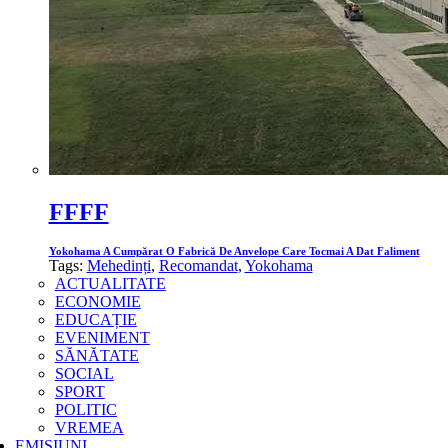
FFFF
Yokohama A Cumpărat O Fabrică De Anvelope Care Tocmai A Dat Faliment
Tags:
Mehedinți
,
Recomandat
,
Yokohama
ACTUALITATE
ECONOMIE
EDUCAȚIE
EVENIMENT
SĂNĂTATE
SOCIAL
SPORT
POLITIC
VREMEA
EMISIUNI