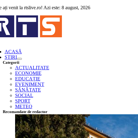
Skip
 ați venit la rtslive.ro! Azi este: 8 august, 2026
to
content
ggle
vigation
ACASĂ
STIRI
Categorii
ACTUALITATE
ECONOMIE
EDUCAȚIE
EVENIMENT
SĂNĂTATE
SOCIAL
SPORT
METEO
Recomandate de redactor