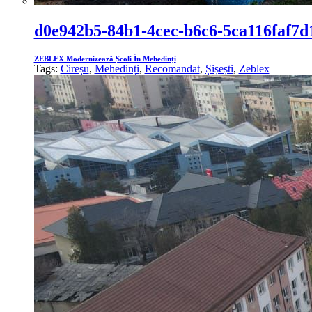
d0e942b5-84b1-4cec-b6c6-5ca116faf7d
ZEBLEX Modernizează Școli În Mehedinți
Tags:
Cireșu
,
Mehedinți
,
Recomandat
,
Șișești
,
Zeblex