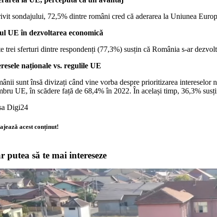
rivit sondajului, 72,5% dintre români cred că aderarea la Uniunea Europ
ul UE în dezvoltarea economică
e trei sferturi dintre respondenți (77,3%) susțin că România s-ar dezvo
eresele naționale vs. regulile UE
nii sunt însă divizați când vine vorba despre prioritizarea intereselor na
ru UE, în scădere față de 68,4% în 2022. În același timp, 36,3% susțin 
sa Digi24
ajează acest conținut!
r putea să te mai intereseze