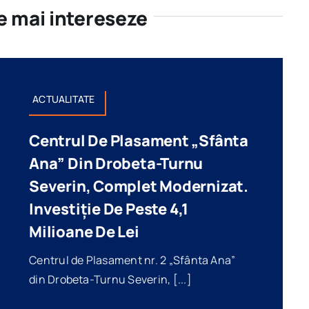
te mai intereseze
ACTUALITATE
Centrul De Plasament „Sfânta
Ana” Din Drobeta-Turnu
ZEBLEX Modernizează Școli În
Severin, Complet Modernizat.
Mehedinți
Investiție De Peste 4,1
Categorii:
ACTUALITATE
Milioane De Lei
Centrul de Plasament nr. 2 „Sfânta Ana”
din Drobeta-Turnu Severin, [...]