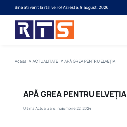
Skip
Bine ați venit la rtslive.ro! Azi este: 9 august, 2026
to
content
Acasa
ACTUALITATE
APĂ GREA PENTRU ELVEȚIA
APĂ GREA PENTRU ELVEȚIA
Ultima Actualizare: noiembrie 22, 2024