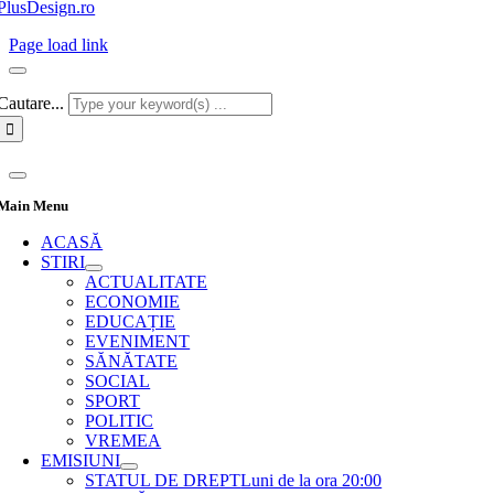
PlusDesign.ro
Page load link
Cautare...
Main Menu
ACASĂ
STIRI
ACTUALITATE
ECONOMIE
EDUCAȚIE
EVENIMENT
SĂNĂTATE
SOCIAL
SPORT
POLITIC
VREMEA
EMISIUNI
STATUL DE DREPT
Luni de la ora 20:00