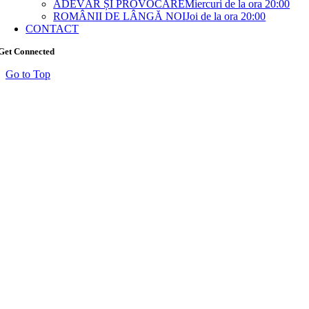
ADEVĂR ȘI PROVOCARE
Miercuri de la ora 20:00
ROMÂNII DE LÂNGĂ NOI
Joi de la ora 20:00
CONTACT
Get Connected
Go to Top