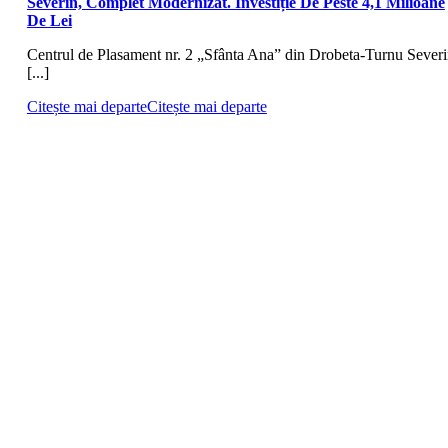
Severin, Complet Modernizat. Investiție De Peste 4,1 Milioane
De Lei
Centrul de Plasament nr. 2 „Sfânta Ana” din Drobeta-Turnu Severi
[...]
Citește mai departe
Citește mai departe