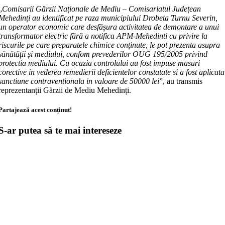
„
Comisarii Gărzii Naționale de Mediu – Comisariatul Județean
Mehedinți au identificat pe raza municipiului Drobeta Turnu Severin,
un operator economic care desfășura activitatea de demontare a unui
transformator electric fără a notifica APM-Mehedinti cu privire la
riscurile pe care preparatele chimice conținute, le pot prezenta asupra
sănătății și mediului, confom prevederilor OUG 195/2005 privind
protectia mediului. Cu ocazia controlului au fost impuse masuri
corective in vederea remedierii deficientelor constatate si a fost aplicata
sanctiune contraventionala in valoare de 50000 lei
”, au transmis
reprezentanții Gărzii de Mediu Mehedinți.
Partajează acest conținut!
S-ar putea să te mai intereseze