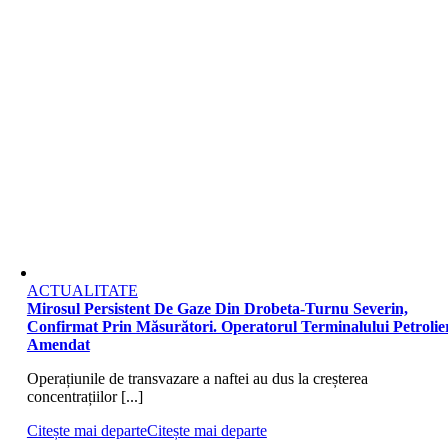
ACTUALITATE
Mirosul Persistent De Gaze Din Drobeta-Turnu Severin,
Confirmat Prin Măsurători. Operatorul Terminalului Petrolier
Amendat
Operațiunile de transvazare a naftei au dus la creșterea
concentrațiilor [...]
Citește mai departe
Citește mai departe