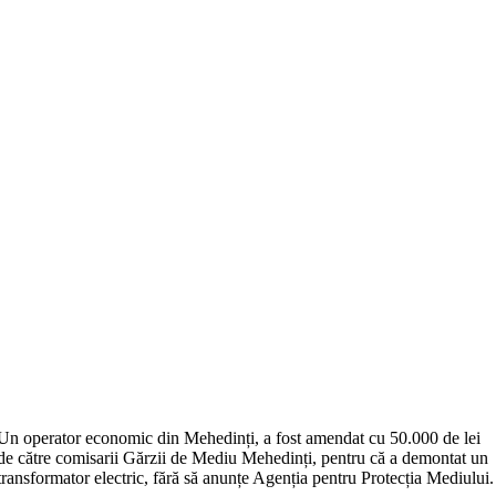
Un operator economic din Mehedinți, a fost amendat cu 50.000 de lei
de către comisarii Gărzii de Mediu Mehedinți, pentru că a demontat un
transformator electric, fără să anunțe Agenția pentru Protecția Mediului.