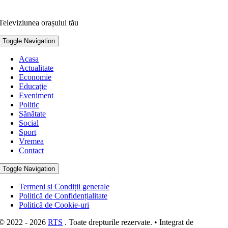
Televiziunea orașului tău
Toggle Navigation
Acasa
Actualitate
Economie
Educație
Eveniment
Politic
Sănătate
Social
Sport
Vremea
Contact
Toggle Navigation
Termeni și Condiții generale
Politică de Confidențialitate
Politică de Cookie-uri
© 2022 - 2026
RTS
. Toate drepturile rezervate. • Integrat de