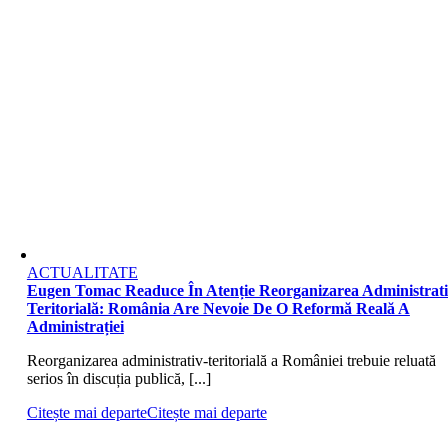
ACTUALITATE
Eugen Tomac Readuce În Atenție Reorganizarea Administrati
Teritorială: România Are Nevoie De O Reformă Reală A
Administrației
Reorganizarea administrativ-teritorială a României trebuie reluată
serios în discuția publică, [...]
Citește mai departe
Citește mai departe