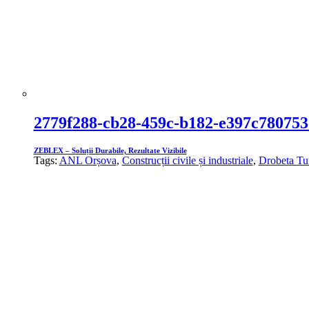
2779f288-cb28-459c-b182-e397c780753
ZEBLEX – Soluții Durabile, Rezultate Vizibile
Tags:
ANL Orșova
,
Construcții civile și industriale
,
Drobeta Tu