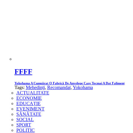
FFFF
Yokohama A Cumpărat O Fabrică De Anvelope Care Tocmai A Dat Faliment
Tags:
Mehedinți
,
Recomandat
,
Yokohama
ACTUALITATE
ECONOMIE
EDUCAȚIE
EVENIMENT
SĂNĂTATE
SOCIAL
SPORT
POLITIC