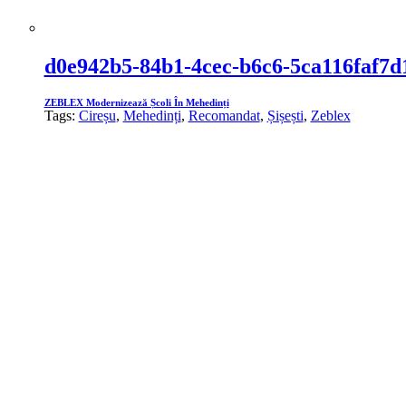
d0e942b5-84b1-4cec-b6c6-5ca116faf7d
ZEBLEX Modernizează Școli În Mehedinți
Tags:
Cireșu
,
Mehedinți
,
Recomandat
,
Șișești
,
Zeblex