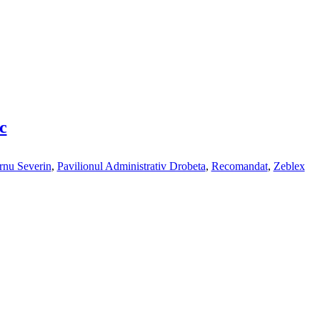
c
rnu Severin
,
Pavilionul Administrativ Drobeta
,
Recomandat
,
Zeblex