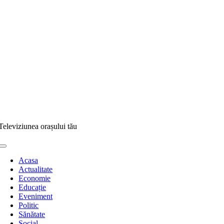
Televiziunea orașului tău
Toggle
Navigation
Acasa
Actualitate
Economie
Educație
Eveniment
Politic
Sănătate
Social