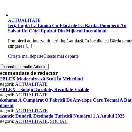
ACTUALITATE
Ieri, Luptă La Limită Cu Flăcările La Bârda. Pompierii Au
Salvat Un Cățel Epuizat Din Mijlocul Incendiului
Pompierii au intervenit, ieri după-amiază, în localitatea Bârda pent
stingerea [...]
Citește mai departe
Citește mai departe
Încarcă mai multe Articole
ecomandate de redactor
EBLEX Modernizează Școli În Mehedinți
tegorii:
ACTUALITATE
BLEX – Soluții Durabile, Rezultate Vizibile
tegorii:
ACTUALITATE
okohama A Cumpărat O Fabrică De Anvelope Care Tocmai A Dat
aliment
tegorii:
ACTUALITATE
zanele Dunării, Destinația Turistică Numărul 1 A Anului 2025
tegorii:
ACTUALITATE
,
SOCIAL