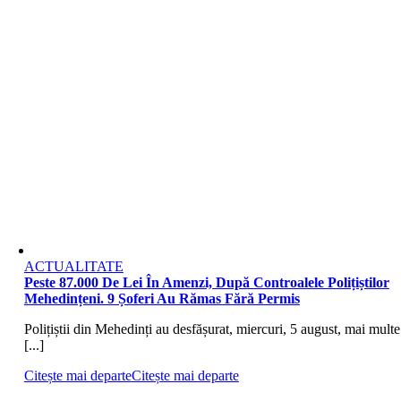
ACTUALITATE
Peste 87.000 De Lei În Amenzi, După Controalele Polițiștilor
Mehedințeni. 9 Șoferi Au Rămas Fără Permis
Polițiștii din Mehedinți au desfășurat, miercuri, 5 august, mai multe
[...]
Citește mai departe
Citește mai departe