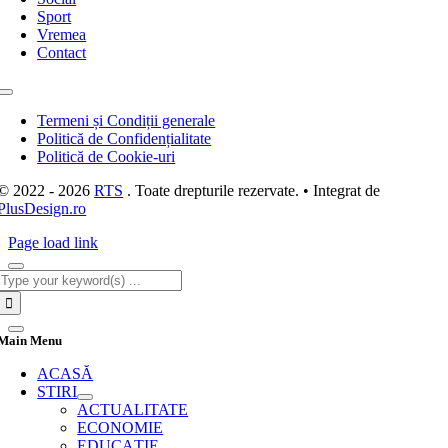
Sport
Vremea
Contact
Toggle
Navigation
Termeni și Condiții generale
Politică de Confidențialitate
Politică de Cookie-uri
© 2022 - 2026
RTS
. Toate drepturile rezervate. • Integrat de
PlusDesign.ro
Page load link
Cautare...
Main Menu
ACASĂ
STIRI
ACTUALITATE
ECONOMIE
EDUCAȚIE