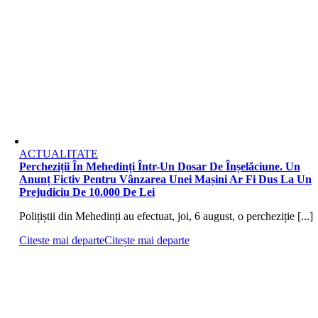
ACTUALITATE
Percheziții În Mehedinți Într-Un Dosar De Înșelăciune. Un
Anunț Fictiv Pentru Vânzarea Unei Mașini Ar Fi Dus La Un
Prejudiciu De 10.000 De Lei
Polițiștii din Mehedinți au efectuat, joi, 6 august, o percheziție [...]
Citește mai departe
Citește mai departe