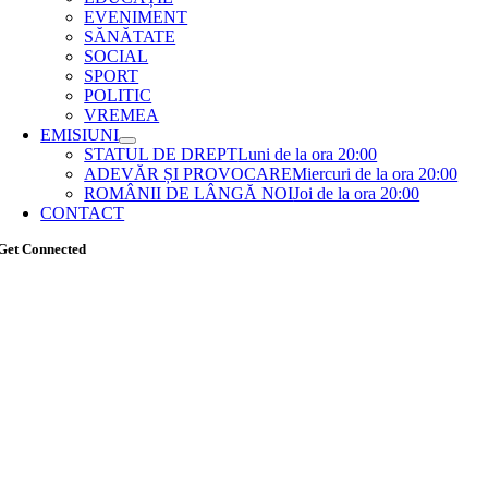
EVENIMENT
SĂNĂTATE
SOCIAL
SPORT
POLITIC
VREMEA
EMISIUNI
STATUL DE DREPT
Luni de la ora 20:00
ADEVĂR ȘI PROVOCARE
Miercuri de la ora 20:00
ROMÂNII DE LÂNGĂ NOI
Joi de la ora 20:00
CONTACT
Get Connected
Go
to
Top