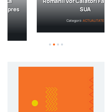
Românii Vor Călători Fără Vize În
SUA
Categorii:
ACTUALITATE