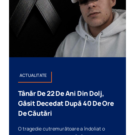
ACTUALITATE
Tânăr De 22 De Ani Din Dolj,
Găsit Decedat După 40 De Ore
De Căutări
O tragedie cutremurătoare a îndoliat o